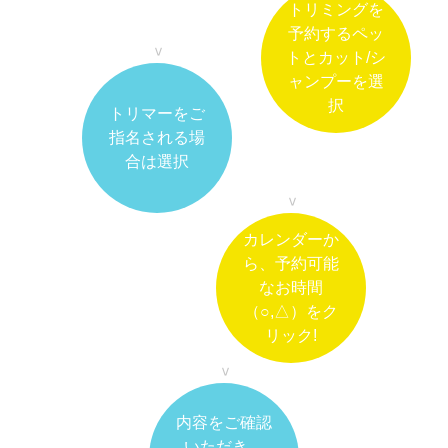
トリミングを
予約するペッ
トとカット/シ
ャンプーを選
択
トリマーをご
指名される場
合は選択
カレンダーか
ら、予約可能
なお時間
（○,△）をク
リック!
内容をご確認
いただき、