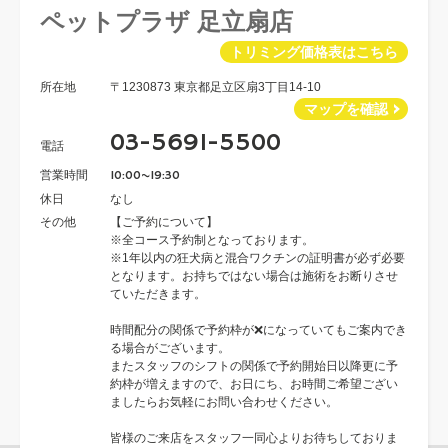
ペットプラザ 足立扇店
トリミング価格表はこちら
所在地
〒1230873 東京都足立区扇3丁目14-10
マップを確認
03-5691-5500
電話
営業時間
10:00~19:30
休日
なし
その他
【ご予約について】
※全コース予約制となっております。
※1年以内の狂犬病と混合ワクチンの証明書が必ず必要
となります。お持ちではない場合は施術をお断りさせ
ていただきます。
時間配分の関係で予約枠が❌になっていてもご案内でき
る場合がございます。
またスタッフのシフトの関係で予約開始日以降更に予
約枠が増えますので、お日にち、お時間ご希望ござい
ましたらお気軽にお問い合わせください。
皆様のご来店をスタッフ一同心よりお待ちしておりま